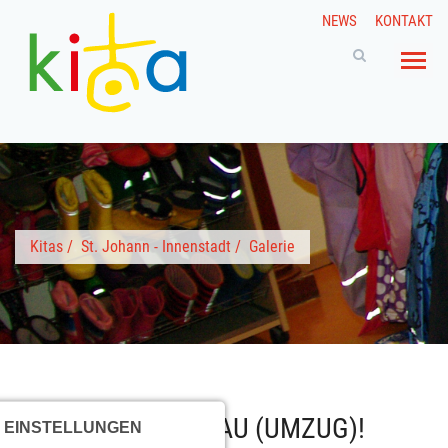
NEWS
KONTAKT
Kitas
/
St. Johann - Innenstadt
/
Galerie
ZUR ZEIT IM AUFBAU (UMZUG)!
 EINSTELLUNGEN