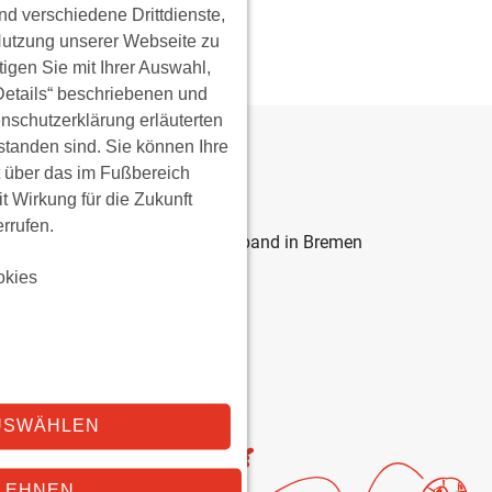
d verschiedene Drittdienste,
Nutzung unserer Webseite zu
tigen Sie mit Ihrer Auswahl,
„Details“ beschriebenen und
enschutzerklärung erläuterten
tanden sind. Sie können Ihre
t über das im Fußbereich
 Wirkung für die Zukunft
KONTAKT
rrufen.
Katholischer Gemeindeverband in Bremen
Hohe Str. 8-9
okies
28195 Bremen
ZU UNSEREN KITAS
USWÄHLEN
LEHNEN