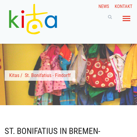
NEWS
KONTAKT
Kitas
/
St. Bonifatius - Findorff
ST. BONIFATIUS IN BREMEN-