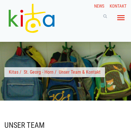
NEWS
KONTAKT
Kitas
/
St. Georg - Horn
/
Unser Team & Kontakt
UNSER TEAM